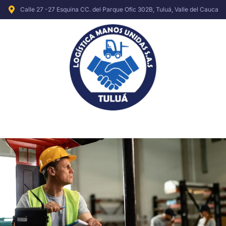
Ir
Calle 27 -27 Esquina CC. del Parque Ofic 302B, Tuluá, Valle del Cauca
al
contenido